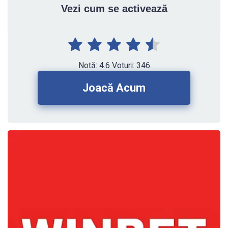
Vezi cum se activează
Notă:
4.6
Voturi:
346
Joacă Acum