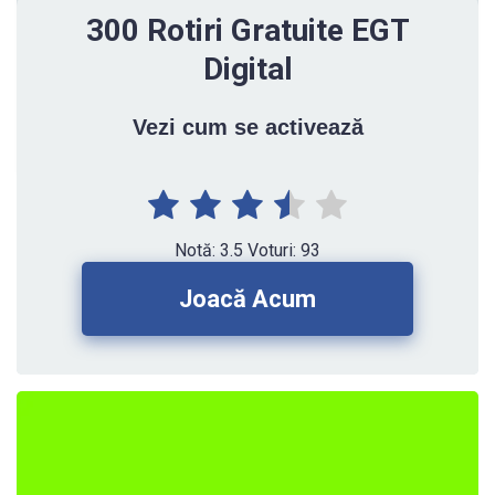
300 Rotiri Gratuite EGT
Digital
Vezi cum se activează
Notă:
3.5
Voturi:
93
Joacă Acum