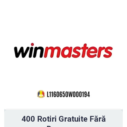
400 Rotiri Gratuite Fără