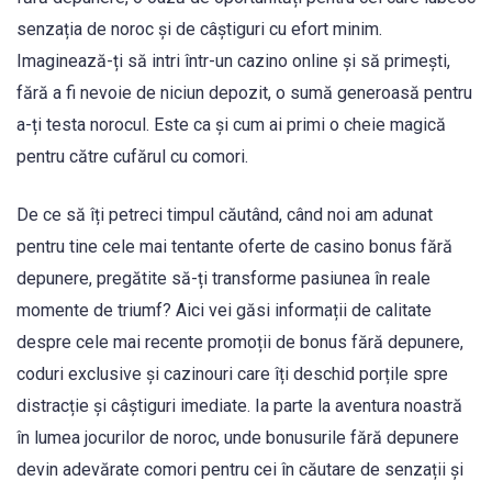
senzația de noroc și de câștiguri cu efort minim.
Imaginează-ți să intri într-un cazino online și să primești,
fără a fi nevoie de niciun depozit, o sumă generoasă pentru
a-ți testa norocul. Este ca și cum ai primi o cheie magică
pentru către cufărul cu comori.
De ce să îți petreci timpul căutând, când noi am adunat
pentru tine cele mai tentante oferte de casino bonus fără
depunere, pregătite să-ți transforme pasiunea în reale
momente de triumf? Aici vei găsi informații de calitate
despre cele mai recente promoții de bonus fără depunere,
coduri exclusive și cazinouri care îți deschid porțile spre
distracție și câștiguri imediate. Ia parte la aventura noastră
în lumea jocurilor de noroc, unde bonusurile fără depunere
devin adevărate comori pentru cei în căutare de senzații și