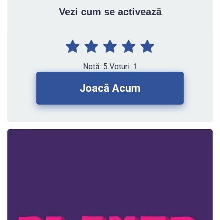
Vezi cum se activează
Notă:
5
Voturi:
1
Joacă Acum