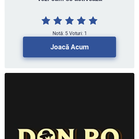
Notă:
5
Voturi:
1
Joacă Acum