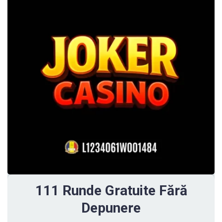
111 Runde Gratuite Fără
Depunere