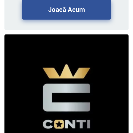
Joacă Acum