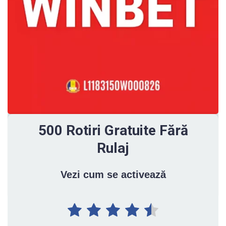
500 Rotiri Gratuite Fără
Rulaj
Vezi cum se activează