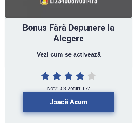
Bonus Fără Depunere la
Alegere
Vezi cum se activează
Notă:
3.8
Voturi:
172
Joacă Acum