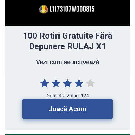
100 Rotiri Gratuite Fără
Depunere RULAJ X1
Vezi cum se activează
Notă:
4.2
Voturi:
124
Joacă Acum