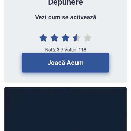
Depunere
Vezi cum se activează
Notă:
3.7
Voturi:
118
Joacă Acum