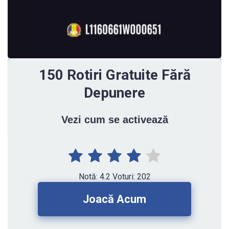
150 Rotiri Gratuite Fără
Depunere
Vezi cum se activează
Notă:
4.2
Voturi:
202
Joacă Acum