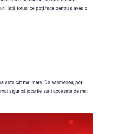
ri. Iată totuși ce poți face pentru a avea o
oarea este cât mai mare. De asemenea, poți
a mai sigur că jocurile sunt accesate de mai