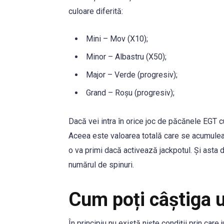
culoare diferită:
Mini – Mov (X10);
Minor – Albastru (X50);
Major – Verde (progresiv);
Grand – Roșu (progresiv);
Dacă vei intra în orice joc de păcănele EGT c
Aceea este valoarea totală care se acumulează
o va primi dacă activează jackpotul. Și asta d
numărul de spinuri.
Cum poți câștiga u
În principiu nu există niște condiții prin care 