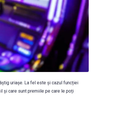
știg uriașe. La fel este și cazul funcției
l și care sunt premiile pe care le poți