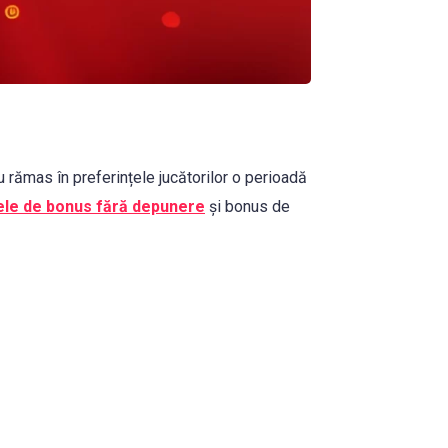
u rămas în preferințele jucătorilor o perioadă
ele de bonus fără depunere
și bonus de