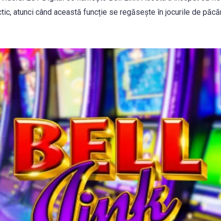
tic, atunci când această funcție se regăsește în jocurile de păcăn